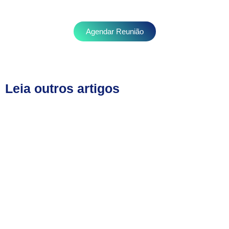
Agendar Reunião
Leia outros artigos
Consequências legais de não ter
Coordenador de Segurança em Obra
February 16, 2026
/
No Comments
Consequências legais de não ter Coordenador de Segurança em
Obra Introdução Muitos donos de obra só percebem a
importância da...
Read More
Como o Coordenador de Segurança
previne acidentes na obra