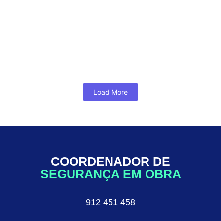
Acidentes
Introdução Em qualquer obra, a segurança dos
trabalhadores deve ser a prioridade número
um. O Coordenador de Segurança em Obra...
Ler Mais...
Load More
COORDENADOR DE
SEGURANÇA EM OBRA
912 451 458