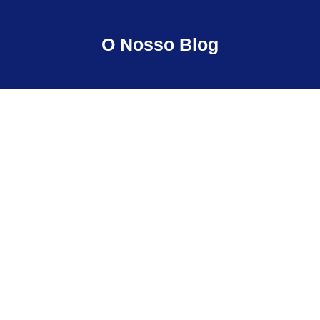
O Nosso Blog
Consequências legais de não
ter Coordenador de
Segurança em Obra
Consequências legais de não ter Coordenador
de Segurança em Obra Introdução Muitos
donos de obra só percebem a importância
da...
Ler Mais...