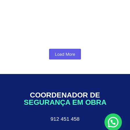
Acidentes
Introdução Em qualquer obra, a segurança dos
trabalhadores deve ser a prioridade número
um. O Coordenador de Segurança em Obra...
Ler Mais...
Load More
COORDENADOR DE
SEGURANÇA EM OBRA
912 451 458