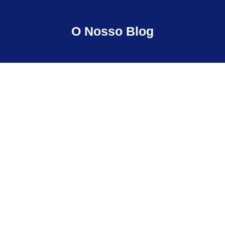
O Nosso Blog
Consequências legais de não
ter Coordenador de
Segurança em Obra
Consequências legais de não ter Coordenador
de Segurança em Obra Introdução Muitos
donos de obra só percebem a importância
da...
Ler Mais...