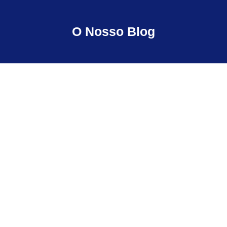
O Nosso Blog
Consequências legais de não
ter Coordenador de
Segurança em Obra
Consequências legais de não ter Coordenador
de Segurança em Obra Introdução Muitos
donos de obra só percebem a importância
da...
Ler Mais...