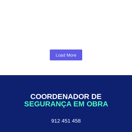
Acidentes
Introdução Em qualquer obra, a segurança dos
trabalhadores deve ser a prioridade número
um. O Coordenador de Segurança em Obra...
Ler Mais...
Load More
COORDENADOR DE
SEGURANÇA EM OBRA
912 451 458